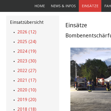
HOME
NEWS & INFOS
EINSÄTZE
FAH
Einsatzübersicht
Einsätze
2026 (12)
Bombenentschärfu
2025 (24)
2024 (19)
2023 (30)
2022 (27)
2021 (17)
2020 (10)
2019 (20)
2018 (18)