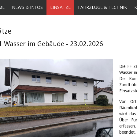
ME
NEWS & INFOS
EINSÄTZE
FAHRZEUGE & TECHNIK
ätze
1 Wasser im Gebäude - 23.02.2026
Die FF Z
Wasser i
Der Kom
Zandt üb
Einsatzst
Vor Or
Räumlich
wird das
Über Fu
erfassen.
beendet.