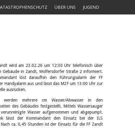
KATASTROPHENSCHUTZ
ÜBER UNS
JUGEND
andt wird am 23.02.26 um 12:30 Uhr telefonisch über
m Gebäude in Zandt, Wolfersdorfer Straße 2 informiert.
mandant löst daraufhin den Führungsalarm der FF
er Handyalarm aus und lässt das MZF um 13:00 Uhr zur
elle ausrücken.
t werden mehrere cm Wasser/Abwasser in den
keiten des Gebäudes festgestellt. Mittels Wassersauger
 verunreinigte Wasser aufgenommen und abgepumpt.
nk lässt der Kommandant den Einsatz bei der ILS
 Nach ca. 0,45 Stunden ist der Einsatz für die FF Zandt