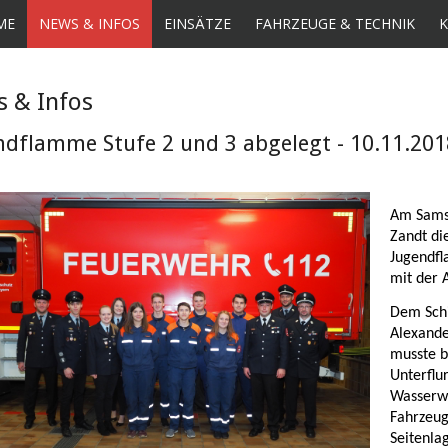
ME
NEWS & INFOS
EINSÄTZE
FAHRZEUGE & TECHNIK
 & Infos
ndflamme Stufe 2 und 3 abgelegt - 10.11.201
Am Samst
Zandt di
Jugendfl
mit der 
Dem Schi
Alexande
musste b
Unterflu
Wasserwe
Fahrzeug
Seitenla