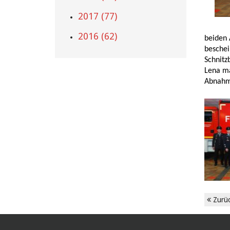
2017 (77)
2016 (62)
beiden 
beschei
Schnitz
Lena ma
Abnahm
Zurü