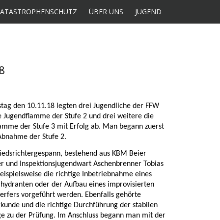
KATASTROPHENSCHUTZ
ÜBER UNS
JUGEND
8
ag den 10.11.18 legten drei Jugendliche der FFW
e Jugendflamme der Stufe 2 und drei weitere die
amme der Stufe 3 mit Erfolg ab. Man begann zuerst
Abnahme der Stufe 2.
edsrichtergespann, bestehend aus KBM Beier
r und Inspektionsjugendwart Aschenbrenner Tobias
eispielsweise die richtige Inbetriebnahme eines
rhydranten oder der Aufbau eines improvisierten
rfers vorgeführt werden. Ebenfalls gehörte
kunde und die richtige Durchführung der stabilen
ge zu der Prüfung. Im Anschluss begann man mit der