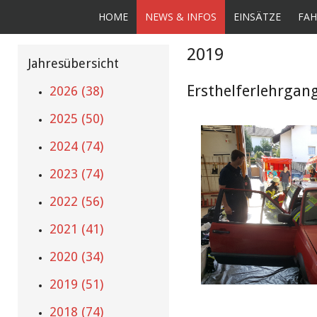
HOME
NEWS & INFOS
EINSÄTZE
FAH
2019
Jahresübersicht
Ersthelferlehrgang
2026 (38)
2025 (50)
2024 (74)
2023 (74)
2022 (56)
2021 (41)
2020 (34)
2019 (51)
2018 (74)