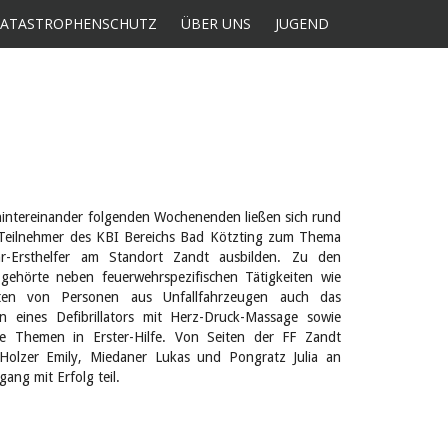
KATASTROPHENSCHUTZ
ÜBER UNS
JUGEND
hintereinander folgenden Wochenenden ließen sich rund
Teilnehmer des KBI Bereichs Bad Kötzting zum Thema
r-Ersthelfer am Standort Zandt ausbilden. Zu den
 gehörte neben feuerwehrspezifischen Tätigkeiten wie
ten von Personen aus Unfallfahrzeugen auch das
 eines Defibrillators mit Herz-Druck-Massage sowie
ne Themen in Erster-Hilfe. Von Seiten der FF Zandt
olzer Emily, Miedaner Lukas und Pongratz Julia an
ang mit Erfolg teil.