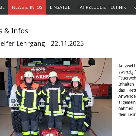
ME
NEWS & INFOS
EINSÄTZE
FAHRZEUGE & TECHNIK
 & Infos
helfer Lehrgang - 22.11.2025
An zwei 
zwanzig 
Feuerweh
Inhalten
das Ret
Anwenden
allgemei
nahmen H
dem Lehrg