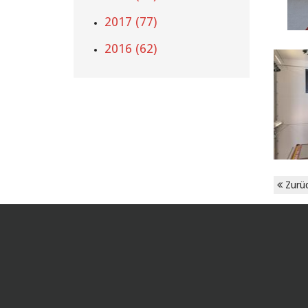
2017 (77)
2016 (62)
Zurü