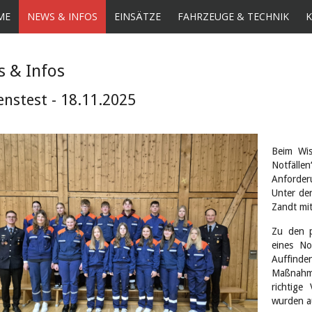
ME
NEWS & INFOS
EINSÄTZE
FAHRZEUGE & TECHNIK
 & Infos
enstest - 18.11.2025
Beim Wis
Notfälle
Anforder
Unter de
Zandt mit
Zu den p
eines No
Auffinde
Maßnahm
richtige
wurden a