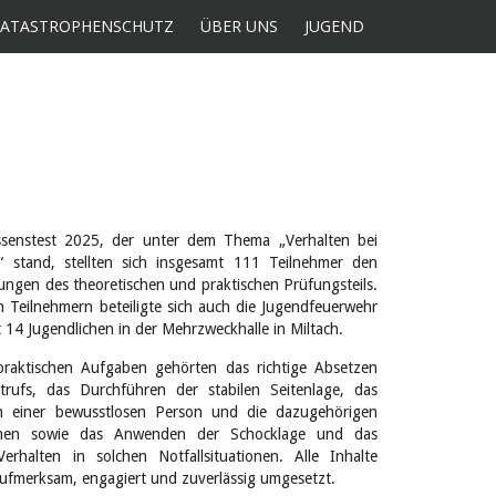
KATASTROPHENSCHUTZ
ÜBER UNS
JUGEND
senstest 2025, der unter dem Thema „Verhalten bei
n“ stand, stellten sich insgesamt 111 Teilnehmer den
ungen des theoretischen und praktischen Prüfungsteils.
n Teilnehmern beteiligte sich auch die Jugendfeuerwehr
 14 Jugendlichen in der Mehrzweckhalle in Miltach.
raktischen Aufgaben gehörten das richtige Absetzen
trufs, das Durchführen der stabilen Seitenlage, das
n einer bewusstlosen Person und die dazugehörigen
en sowie das Anwenden der Schocklage und das
 Verhalten in solchen Notfallsituationen. Alle Inhalte
ufmerksam, engagiert und zuverlässig umgesetzt.