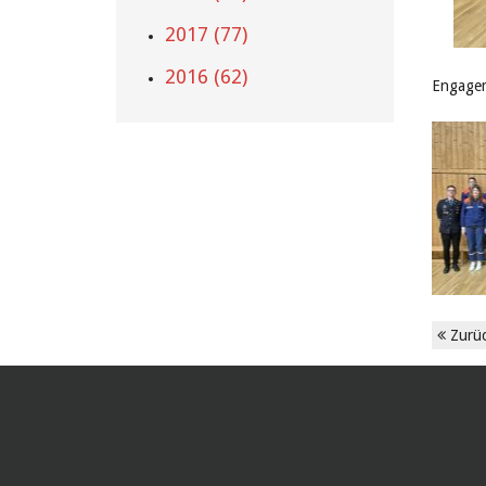
2017 (77)
2016 (62)
Engagem
Zurü